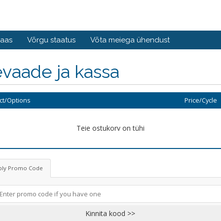
baas
Võrgu staatus
Võta meiega ühendust
vaade ja kassa
ct/Options
Price/Cycle
Teie ostukorv on tühi
ply Promo Code
Kinnita kood >>