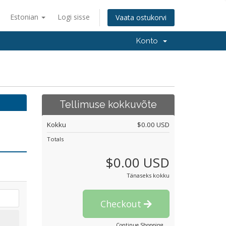
Estonian
Logi sisse
Vaata ostukorvi
Konto
Tellimuse kokkuvõte
Kokku
$0.00 USD
Totals
$0.00 USD
Tänaseks kokku
Checkout
Continue Shopping