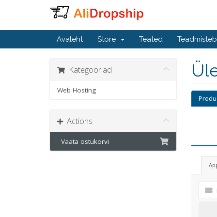
Avaleht
Store
Teated
Teadmiste
Üle
Kategooriad
Web Hosting
Produ
Actions
Vaata ostukorvi
Ap