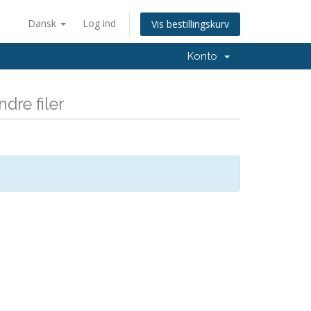
Dansk
Log ind
Vis bestillingskurv
Konto
dre filer