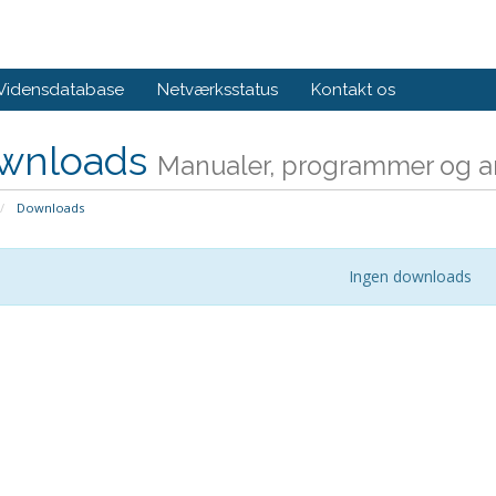
Vidensdatabase
Netværksstatus
Kontakt os
wnloads
Manualer, programmer og an
Downloads
Ingen downloads