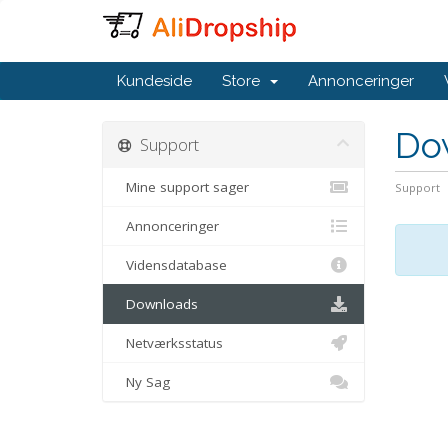
Kundeside
Store
Annonceringer
Do
Support
Mine support sager
Support
Annonceringer
Vidensdatabase
Downloads
Netværksstatus
Ny Sag