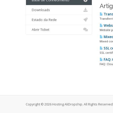
Base de Conhecimento
Arti
Downloads
Trans
Transferr
Estado da Rede
Websi
Abrir Ticket
Website p
Mixed
Mixed co
SSL c
SSL certif
FAQ: 
FAQ: Clou
Copyright © 2026 Hosting AliDropship. All Rights Reserved