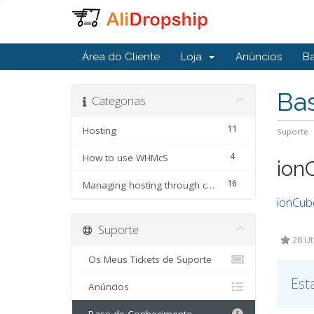
Área do Cliente
Loja
Anúncios
B
Ba
Categorias
11
Hosting
Suporte
4
How to use WHMcS
ion
16
Managing hosting through cPanel
ionCub
Suporte
28 Ut
Os Meus Tickets de Suporte
Est
Anúncios