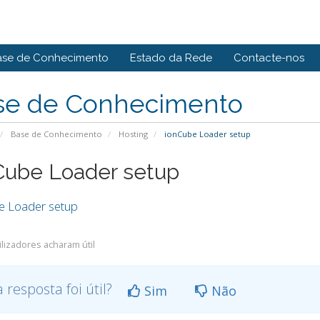
ase de Conhecimento
Estado da Rede
Contacte-nos
se de Conhecimento
Base de Conhecimento
Hosting
ionCube Loader setup
Cube Loader setup
e Loader setup
ilizadores acharam útil
a resposta foi útil?
Sim
Não