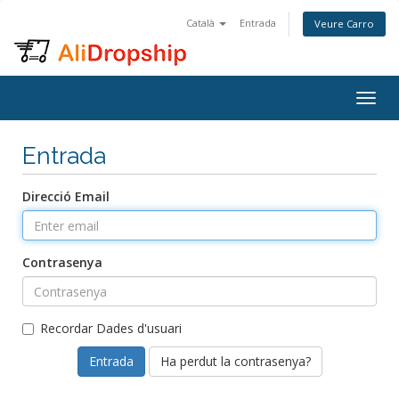
Català
Entrada
Veure Carro
Togg
navig
Entrada
Direcció Email
Contrasenya
Recordar Dades d'usuari
Ha perdut la contrasenya?